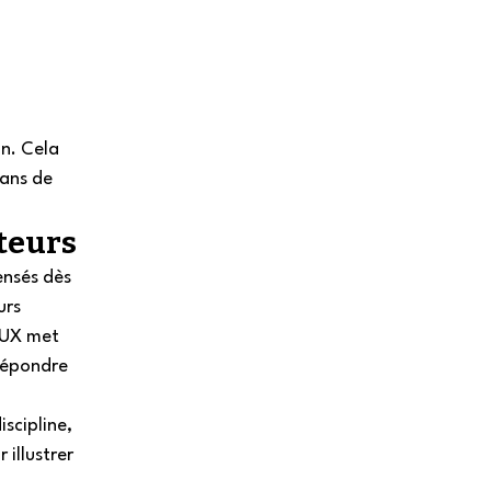
n. Cela 
pans de 
teurs 
ensés dès 
urs 
’UX met 
répondre 
scipline, 
 illustrer 