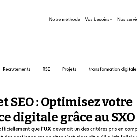
Notre méthode
Vos besoins
Nos servi
Recrutements
RSE
Projets
transformation digitale
FAQ
SEA
ABM
content marketing
Linked
t SEO : Optimisez votre
 digitale grâce au SXO 
ficiellement que l’
UX
 devenait un des critères pris en com