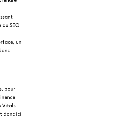
 prendre 
issant 
ce au SEO 
rface, un 
donc 
, pour 
tinence 
 Vitals 
 donc ici 