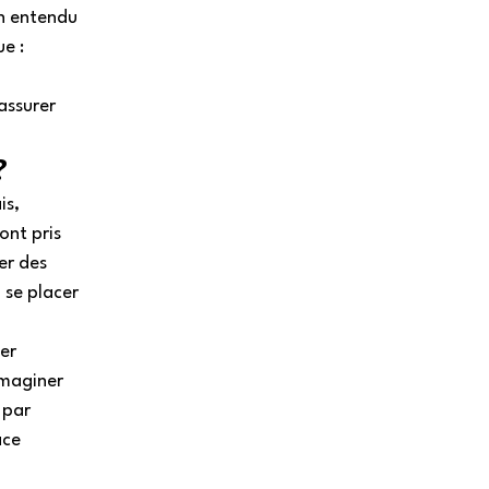
n entendu 
e : 
assurer 
  
s, 
ont pris 
er des 
 se placer 
er 
imaginer 
 par 
ace 