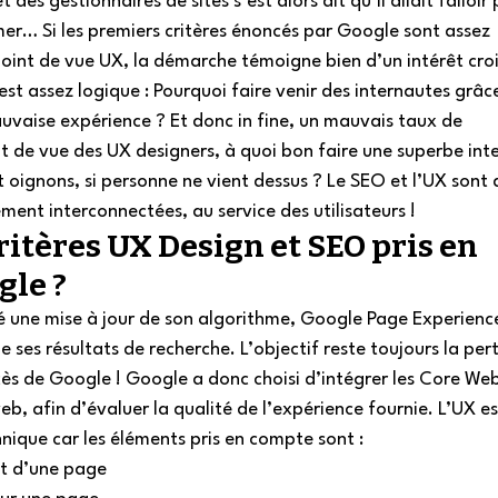
 des gestionnaires de sites s’est alors dit qu’il allait falloir
er… Si les premiers critères énoncés par Google sont assez 
point de vue UX, la démarche témoigne bien d’un intérêt cro
est assez logique : Pourquoi faire venir des internautes grâ
uvaise expérience ? Et donc in fine, un mauvais taux de 
 de vue des UX designers, à quoi bon faire une superbe inte
t oignons, si personne ne vient dessus ? Le SEO et l’UX sont 
ment interconnectées, au service des utilisateurs !  
ritères UX Design et SEO pris en 
le ?  
é une mise à jour de son algorithme, Google Page Experience
e ses résultats de recherche. L’objectif reste toujours la per
cès de Google ! Google a donc choisi d’intégrer les Core Web
, afin d’évaluer la qualité de l’expérience fournie. L’UX est
nique car les éléments pris en compte sont :  
t d’une page