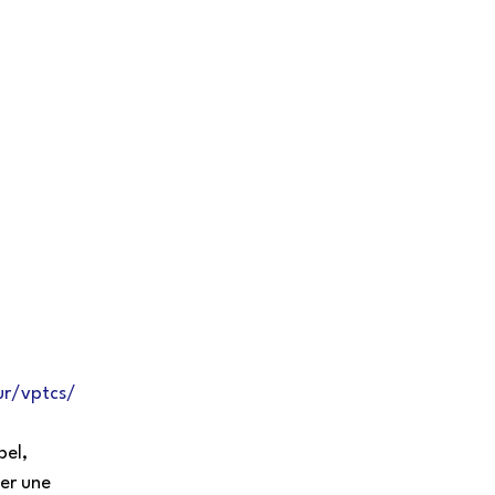
ur/vptcs/
el, 
er une 