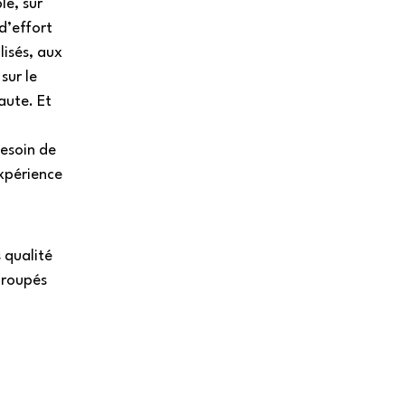
le, sur 
d’effort 
lisés, aux 
sur le 
aute. Et 
esoin de 
expérience 
 qualité 
groupés 