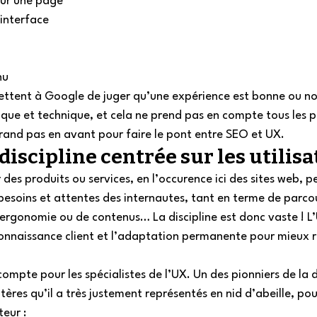
sur une page
l’interface
nu 
mettent à Google de juger qu’une expérience est bonne ou no
tique et technique, et cela ne prend pas en compte tous les 
grand pas en avant pour faire le pont entre SEO et UX.  
iscipline centrée sur les utilisa
 des produits ou services, en l’occurence ici des sites web, p
 besoins et attentes des internautes, tant en terme de parco
d’ergonomie ou de contenus… La discipline est donc vaste ! L
 connaissance client et l’adaptation permanente pour mieux 
 
compte pour les spécialistes de l’UX. Un des pionniers de la di
tères qu’il a très justement représentés en nid d’abeille, pour
eur :  