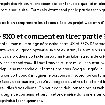
eçoit des visiteurs, proposer des contenus de qualité et bie
romis sur le site ! Tout cela étant servi par la partie techniqu
de bien comprendre les étapes clés d’un projet web afin d’
 SXO et comment en tirer partie ?
cente, issue du mariage nécessaire entre UX et SEO. Désormai
te web, ou qu’on optimise un site existant, l’UX et le SEO s
plus de produire du texte suroptimisé au kilomètre, ni de cré
ides de contenu… Il faut trouver le juste milieu et surtout…
 depuis sa recherche d’informations dans Google jusqu’à la 
ela conduit donc à imaginer le parcours utilisateur ou custom
 réseaux sociaux etc jusqu’aux pages de votre site, et ainsi 
re utiles à vos clients. On peut donc débuter son projet web
ratégie de contenus et servir cette dernière dans une interf
n optimisé techniquement.  