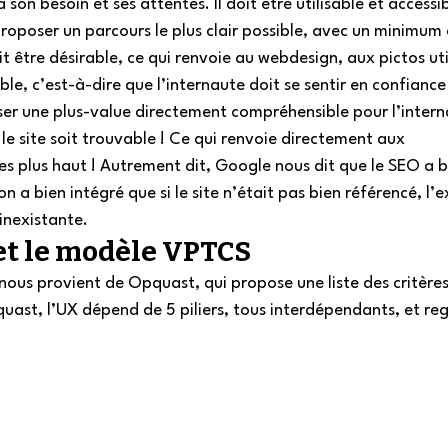
on besoin et ses attentes. Il doit être utilisable et accessib
roposer un parcours le plus clair possible, avec un minimum 
it être désirable, ce qui renvoie au webdesign, aux pictos uti
le, c’est-à-dire que l’internaute doit se sentir en confiance 
oser une plus-value directement compréhensible pour l’intern
 le site soit trouvable ! Ce qui renvoie directement aux 
 plus haut ! Autrement dit, Google nous dit que le SEO a b
n a bien intégré que si le site n’était pas bien référencé, l’
inexistante.  
et le modèle VPTCS 
nous provient de Opquast, qui propose une liste des critères
quast, l’UX dépend de 5 piliers, tous interdépendants, et re