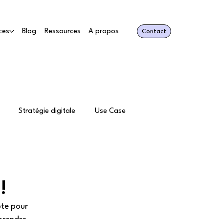
ces
Blog
Ressources
A propos
Contact
Stratégie digitale
Use Case
IN marketing
!
pte pour 