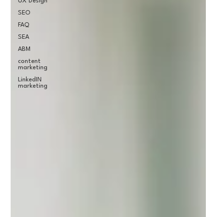
UX Design
SEO
FAQ
SEA
ABM
content
marketing
LinkedIN
marketing