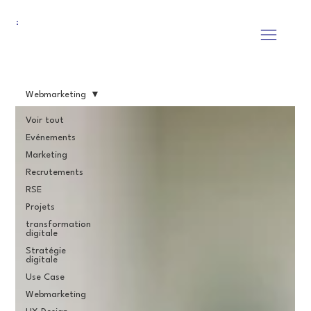
Webmarketing
Voir tout
Evénements
Marketing
Recrutements
RSE
Projets
transformation
digitale
Stratégie
digitale
Use Case
Webmarketing