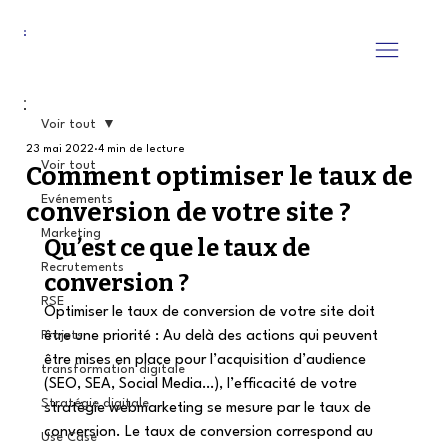
Voir tout
23 mai 2022
4 min de lecture
Voir tout
Comment optimiser le taux de
Evénements
conversion de votre site ?
Marketing
Qu’est ce que le taux de 
Recrutements
conversion ?
RSE
Optimiser le taux de conversion de votre site doit 
Projets
être une priorité : Au delà des actions qui peuvent 
être mises en place pour l’acquisition d’audience 
transformation digitale
(SEO, SEA, Social Media…), l’efficacité de votre 
Stratégie digitale
stratégie webmarketing se mesure par le taux de 
conversion. Le taux de conversion correspond au 
Use Case