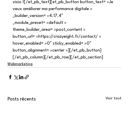
visio ![/et_pb_text][et_pb_button button_text= »Je 
veux améliorer ma performance digitale » 
_builder_version= »4.17.4″ 
_module_preset= »default » 
theme_builder_area= »post_content » 
button_url= »https://crazyeight.fr/contact/ » 
hover_enabled= »0″ sticky_enabled= »0″ 
button_alignment= »center »][/et_pb_button]
[/et_pb_column][/et_pb_row][/et_pb_section]
Webmarketing
Voir tout
Posts récents