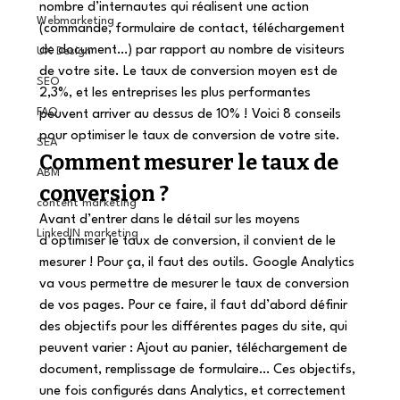
nombre d’internautes qui réalisent une action 
Webmarketing
(commande, formulaire de contact, téléchargement 
de document…) par rapport au nombre de visiteurs 
UX Design
de votre site. Le taux de conversion moyen est de 
SEO
2,3%, et les entreprises les plus performantes 
FAQ
peuvent arriver au dessus de 10% ! Voici 8 conseils 
pour optimiser le taux de conversion de votre site.
SEA
Comment mesurer le taux de 
ABM
conversion ?
content marketing
Avant d’entrer dans le détail sur les moyens 
LinkedIN marketing
d’optimiser le taux de conversion, il convient de le 
mesurer ! Pour ça, il faut des outils. Google Analytics 
va vous permettre de mesurer le taux de conversion 
de vos pages. Pour ce faire, il faut dd’abord définir 
des objectifs pour les différentes pages du site, qui 
peuvent varier : Ajout au panier, téléchargement de 
document, remplissage de formulaire… Ces objectifs, 
une fois configurés dans Analytics, et correctement 