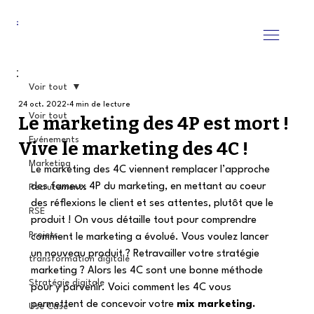
Voir tout
24 oct. 2022
4 min de lecture
Voir tout
Le marketing des 4P est mort !
Evénements
Vive le marketing des 4C !
Marketing
Le marketing des 4C viennent remplacer l’approche 
des fameux 4P du marketing, en mettant au coeur 
Recrutements
des réflexions le client et ses attentes, plutôt que le 
RSE
produit ! On vous détaille tout pour comprendre 
Projets
comment le marketing a évolué. Vous voulez lancer 
un nouveau produit ? Retravailler votre stratégie 
transformation digitale
marketing ? Alors les 4C sont une bonne méthode 
Stratégie digitale
pour y parvenir. Voici comment les 4C vous 
permettent de concevoir votre 
mix marketing. 
Use Case