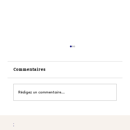
Commentaires
Rédigez un commentaire...
Refonte de site : le guide complet
pour réussir la refonte de votre site
(mise à jour 2025)