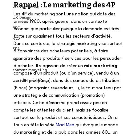
Rappel : Le marketing des 4P 
Webmarketing
Les 4P du marketing sont une notion qui date des 
UX Design
années 1960, après guerre, dans un contexte 
SEO
économique particulier puisque la demande est très 
forte sur quasiment tous les secteurs d’activité. 
FAQ
Dans ce contexte, la stratégie marketing vise surtout 
SEA
à convaincre des acheteurs potentiels, à faire 
connaître des produits / services pour les persuader 
ABM
d’acheter. Il s’agissait de créer un 
mix marketing
content marketing
composé d’un produit (ou d’un service), vendu à un 
LinkedIN marketing
certain prix (Price), dans des canaux de distribution 
(Place) (magasins revendeurs…), le tout soutenu par 
une stratégie de communication (promotion) 
efficace. Cette démarche prend assez peu en 
compte les attentes du client, mais se focalise 
surtout sur le produit et ses caractéristiques. On a 
tous en tête la série 
Mad Men
 qui évoque le monde 
du marketing et de la pub dans les années 60… un 