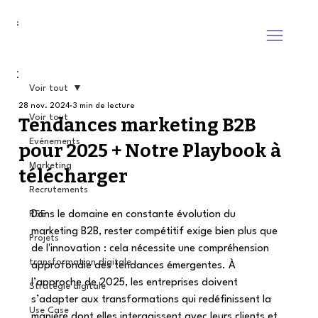
Voir tout
28 nov. 2024
3 min de lecture
Voir tout
Tendances marketing B2B
Evénements
pour 2025 + Notre Playbook à
Marketing
télécharger
Recrutements
RSE
Dans le domaine en constante évolution du 
marketing B2B, rester compétitif exige bien plus que 
Projets
de l'innovation : cela nécessite une compréhension 
transformation digitale
approfondie des tendances émergentes. À 
l’approche de 2025, les entreprises doivent 
Stratégie digitale
s’adapter aux transformations qui redéfinissent la 
Use Case
manière dont elles interagissent avec leurs clients et 