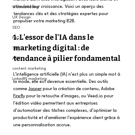
stimulent leur croissance. Voici un aperçu des 
Webmarketing
tendances clés et des stratégies expertes pour 
UX Design
propulser votre marketing B2B.
SEO
1. L'essor de l'IA dans le 
FAQ
marketing digital : de 
SEA
tendance à pilier fondamental
ABM
content marketing
L’intelligence artificielle (IA) n’est plus un simple mot à 
LinkedIN marketing
la mode, elle est devenue essentielle. Des outils 
comme 
Jasper
 pour la création de contenu, Adobe 
Firefly
 pour la retouche d’images, ou 
Veed.io
 pour 
l’édition vidéo permettent aux entreprises 
d’automatiser des tâches complexes, d’optimiser la 
productivité et d'améliorer l’expérience client grâce à 
une personnalisation accrue.