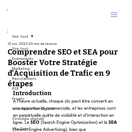
Voir tout
12 oct. 2023
20 min de lecture
Voir tout
Comprendre SEO et SEA pour
Evénements
Booster Votre Stratégie
Marketing
d’Acquisition de Trafic en 9
Recrutements
étapes
RSE
Introduction 
Projets
A l’heure actuelle, chaque clic peut être converti en 
une opportunité commerciale, et les entreprises sont 
transformation digitale
en perpétuelle quête de visibilité et d’interaction en 
Stratégie digitale
ligne. Le 
SEO
 (Search Engine Optimization) et le 
SEA
Use Case
(Search Engine Advertising), bien que 