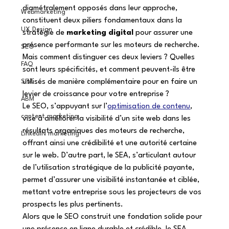
diamétralement opposés dans leur approche, 
Webmarketing
constituent deux piliers fondamentaux dans la 
UX Design
stratégie de 
marketing digital
 pour assurer une 
présence performante sur les moteurs de recherche. 
SEO
Mais comment distinguer ces deux leviers ? Quelles 
FAQ
sont leurs spécificités, et comment peuvent-ils être 
SEA
utilisés de manière complémentaire pour en faire un 
levier de croissance pour votre entreprise ? 
ABM
Le SEO, s’appuyant sur l’
optimisation de contenu
, 
content marketing
vise à améliorer la visibilité d’un site web dans les 
résultats organiques des moteurs de recherche, 
LinkedIN marketing
offrant ainsi une crédibilité et une autorité certaine 
sur le web. D’autre part, le SEA, s’articulant autour 
de l’utilisation stratégique de la publicité payante, 
permet d’assurer une visibilité instantanée et ciblée, 
mettant votre entreprise sous les projecteurs de vos 
prospects les plus pertinents. 
Alors que le SEO construit une fondation solide pour 